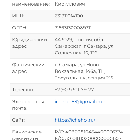
наименование:
Кириллович
ИНН:
631911014100
ОГРН:
315631300089311
Юридический
443029, Россия, обл
адрес:
Самарская, г Самара, ул
Солнечная, 16, 136
Фактический
г. Самара, ул.Ново-
адрес:
Вокзальная, 146а, ТЦ
Треугольник, секция 215
Телефон:
+7(903)301-79-77
Электронная
ichehol63@gmail.com
почта:
Сайт:
https://ichehol.ru/
Банковские
Р/С: 40802810454400036374
реквизиты:
К/С: 30101810200000000607