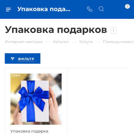
0
Упаковка подарков • купить в Самаре по низкой цене - iЧехол
Упаковка подарков
1
—
—
—
Интернет-магазин
Каталог
Услуги
Помощь клиен
ФИЛЬТР
Упаковка подарка