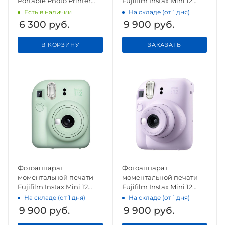
Portable Photo Printer
Fujifilm Instax Mini 12
(XMKDDYJHT01)
Pastel White
Есть в наличии
На складе (от 1 дня)
6 300
руб.
9 900
руб.
В КОРЗИНУ
ЗАКАЗАТЬ
Фотоаппарат
Фотоаппарат
моментальной печати
моментальной печати
Fujifilm Instax Mini 12
Fujifilm Instax Mini 12
Mint Green
Lilac Purple
На складе (от 1 дня)
На складе (от 1 дня)
9 900
руб.
9 900
руб.