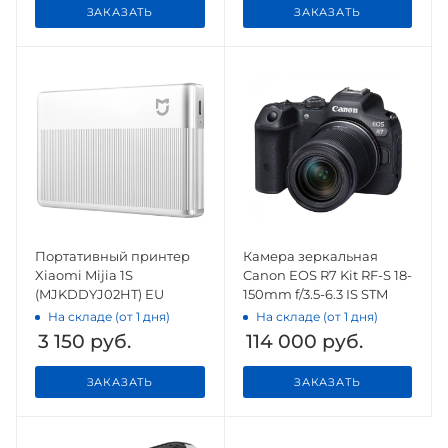
ЗАКАЗАТЬ
ЗАКАЗАТЬ
Портативный принтер
Камера зеркальная
Xiaomi Mijia 1S
Canon EOS R7 Kit RF-S 18-
(MJKDDYJ02HT) EU
150mm f/3.5-6.3 IS STM
На складе (от 1 дня)
На складе (от 1 дня)
3 150
руб.
114 000
руб.
ЗАКАЗАТЬ
ЗАКАЗАТЬ