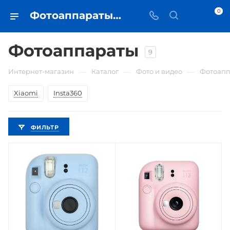
0
Фотоаппараты • купить в Самаре по низкой цене - iЧехол
Фотоаппараты
9
—
—
—
Интернет-магазин
Каталог
Фото и видео
Фотоапп
Xiaomi
Insta360
ФИЛЬТР