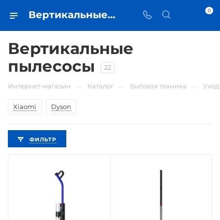
0
Вертикальные пылесосы • купить в Самаре по низкой цене - iЧехол
Вертикальные
пылесосы
22
—
—
—
Интернет-магазин
Каталог
Бытовая техника
Уход
Xiaomi
Dyson
ФИЛЬТР