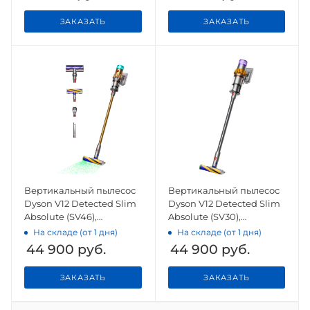
ЗАКАЗАТЬ
ЗАКАЗАТЬ
Вертикальный пылесос
Вертикальный пылесос
Dyson V12 Detected Slim
Dyson V12 Detected Slim
Absolute (SV46),
Absolute (SV30),
Gold/Gold
Yellow/Nickel
На складе (от 1 дня)
На складе (от 1 дня)
44 900
руб.
44 900
руб.
ЗАКАЗАТЬ
ЗАКАЗАТЬ