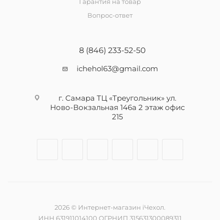
Гарантия на товар
Вопрос-ответ
8 (846) 233-52-50
ichehol63@gmail.com
г. Самара ТЦ «Треугольник» ул.
Ново-Вокзальная 146а 2 этаж офис
215
2026 © Интернет-магазин iЧехол.
ИНН 631911014100 ОГРНИП 315631300089311