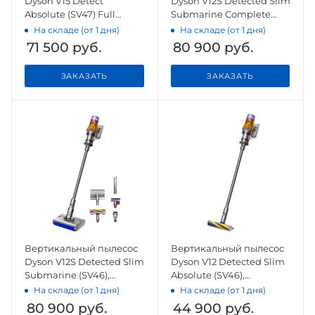
Dyson V15 Detect
Dyson V12S Detected Slim
Absolute (SV47) Full
Submarine Complete
Complete, Yellow/Nickel
(SV46), Gold/Gold
На складе (от 1 дня)
На складе (от 1 дня)
71 500
руб.
80 900
руб.
ЗАКАЗАТЬ
ЗАКАЗАТЬ
Вертикальный пылесос
Вертикальный пылесос
Dyson V12S Detected Slim
Dyson V12 Detected Slim
Submarine (SV46),
Absolute (SV46),
Yellow/Nickel
Yellow/Nickel
На складе (от 1 дня)
На складе (от 1 дня)
80 900
руб.
44 900
руб.