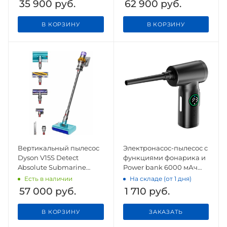
35 900
руб.
62 900
руб.
В КОРЗИНУ
В КОРЗИНУ
Вертикальный пылесос
Электронасос-пылесос c
Dyson V15S Detect
функциями фонарика и
Absolute Submarine
Power bank 6000 мАч
(SV47), Yellow/Nickel
(AVA-AIR-004)
Есть в наличии
На складе (от 1 дня)
57 000
руб.
1 710
руб.
В КОРЗИНУ
ЗАКАЗАТЬ