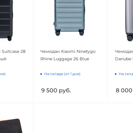
 Suitcase 28
Чемодан Xiaomi Ninetygo
Чемода
ный
Rhine Luggage 26 Blue
Danube 
дня)
На складе (от 1 дня)
На скла
9 500
руб.
8 000