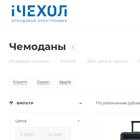
Чемоданы
5
—
—
—
Интернет-магазин
Каталог
Дом, дача и туризм
Xiaomi
Dyson
Apple
По умолчанию (убы
ФИЛЬТР
Цена