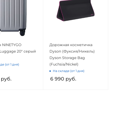
н NINETYGO
Дорожная косметичка
Luggage 20" серый
Dyson (Фуксия/Никель)
Dyson Storage Bag
(Fuchsia/Nickel)
де (от 1 дня)
На складе (от 1 дня)
руб.
6 990
руб.