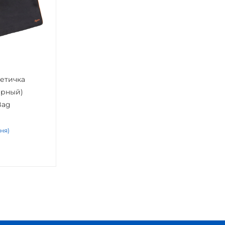
етичка
Bag
дня)