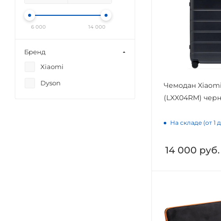
6 000
14 000
Бренд
Xiaomi
Dyson
Чемодан Xiaomi
(LXX04RM) чер
На складе (от 1 
14 000
руб.