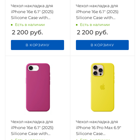
Чехол накладка для
Чехол накладка для
iPhone 16e 6.1" (2025)
iPhone 16e 6.1" (2025)
Silicone Case with
Silicone Case with
Magsafe White
Magsafe Lake Green
Есть в наличии
Есть в наличии
2 200
руб.
2 200
руб.
В КОРЗИНУ
В КОРЗИНУ
Чехол накладка для
Чехол накладка для
iPhone 16e 6.1" (2025)
iPhone 16 Pro Max 6.9"
Silicone Case with
Silicone Case
Magsafe Fuchsia
(Button/Magsafe) Star