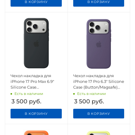
В КОРЗИНУ
В КОРЗИНУ
Чехол накладка для
Чехол накладка для
iPhone 17 Pro Max 6.9"
iPhone 17 Pro 6.3" Silicone
Silicone Case
Case (Button/Magsafe)
(Button/Magsafe) Black
Purple Fog
Есть в наличии
Есть в наличии
3 500
руб.
3 500
руб.
В КОРЗИНУ
В КОРЗИНУ