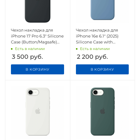
Чехол накладка для
Чехол накладка для
iPhone 17 Pro 6.3" Silicone
iPhone 16e 6.1" (2025)
Case (Button/Magsafe)
Silicone Case with
Black
Magsafe Winter Blue
Есть в наличии
Есть в наличии
3 500
руб.
2 200
руб.
В КОРЗИНУ
В КОРЗИНУ