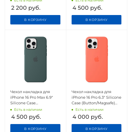
Есть в наличии
Есть в наличии
Fruit
2 200
руб.
4 500
руб.
В КОРЗИНУ
В КОРЗИНУ
Чехол накладка для
Чехол накладка для
iPhone 16 Pro Max 6.9"
iPhone 16 Pro 6.3" Silicone
Silicone Case
Case (Button/Magsafe)
(Button/Magsafe) Lake
Tangerine
Есть в наличии
Есть в наличии
Green
4 500
руб.
4 000
руб.
В КОРЗИНУ
В КОРЗИНУ