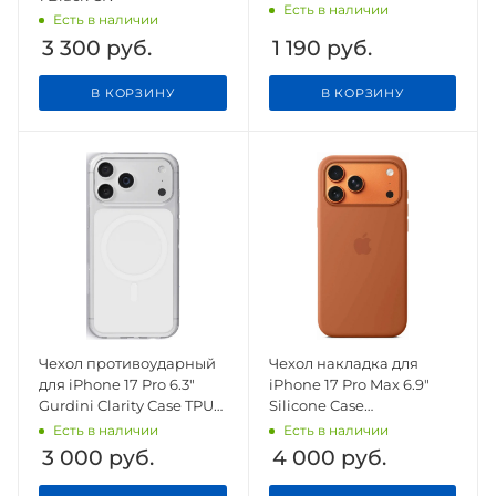
Есть в наличии
Есть в наличии
3 300
руб.
1 190
руб.
В КОРЗИНУ
В КОРЗИНУ
Чехол противоударный
Чехол накладка для
для iPhone 17 Pro 6.3"
iPhone 17 Pro Max 6.9"
Gurdini Clarity Case TPU
Silicone Case
White
(Button/Magsafe) Terra
Есть в наличии
Есть в наличии
Cotta
3 000
руб.
4 000
руб.