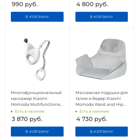
990
руб.
4 800
руб.
В КОРЗИНУ
В КОРЗИНУ
Многофункциональный
Массажная подушка для
массажер Xiaomi
талии и бедер Xiaomi
Momoda Multifunctional
Momoda Waist and Hip
Massage Fascia Belt
Massage Cushion (SX352)
Есть в наличии
Есть в наличии
(SX302)
3 870
руб.
4 730
руб.
В КОРЗИНУ
В КОРЗИНУ