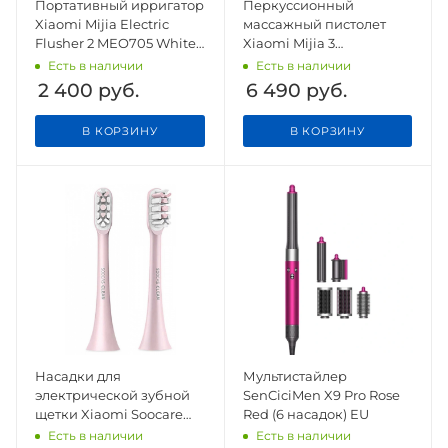
Портативный ирригатор
Перкуссионный
Xiaomi Mijia Electric
массажный пистолет
Flusher 2 MEO705 White
Xiaomi Mijia 3
CN
MJJMQ05YM Blue CN
Есть в наличии
Есть в наличии
2 400
руб.
6 490
руб.
В КОРЗИНУ
В КОРЗИНУ
Насадки для
Мультистайлер
электрической зубной
SenCiciMen X9 Pro Rose
щетки Xiaomi Soocare
Red (6 насадок) EU
Soocas X3 Pink, 2 шт
Есть в наличии
Есть в наличии