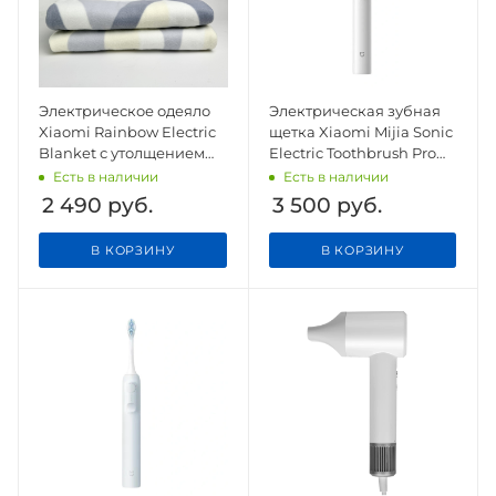
Электрическое одеяло
Электрическая зубная
Xiaomi Rainbow Electric
щетка Xiaomi Mijia Sonic
Blanket с утолщением
Electric Toothbrush Pro
160*100 см
MES610 White CN
Есть в наличии
Есть в наличии
2 490
руб.
3 500
руб.
В КОРЗИНУ
В КОРЗИНУ