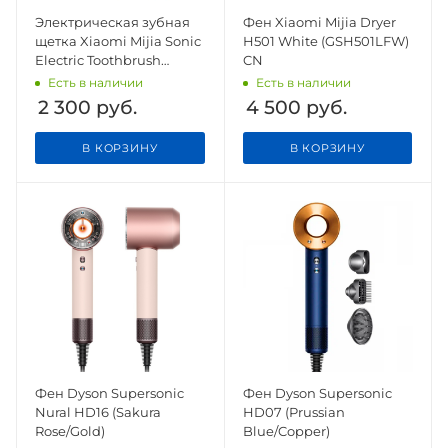
Электрическая зубная
Фен Xiaomi Mijia Dryer
щетка Xiaomi Mijia Sonic
H501 White (GSH501LFW)
Electric Toothbrush
CN
MES609 Blue GL
Есть в наличии
Есть в наличии
2 300
руб.
4 500
руб.
В КОРЗИНУ
В КОРЗИНУ
Фен Dyson Supersonic
Фен Dyson Supersonic
Nural HD16 (Sakura
HD07 (Prussian
Rose/Gold)
Blue/Copper)