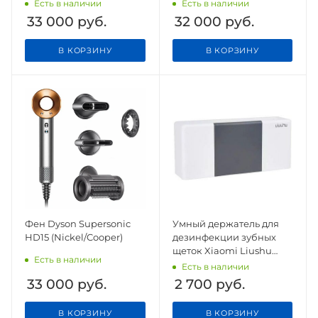
Есть в наличии
Есть в наличии
33 000
руб.
32 000
руб.
В КОРЗИНУ
В КОРЗИНУ
Фен Dyson Supersonic
Умный держатель для
HD15 (Nickel/Cooper)
дезинфекции зубных
щеток Xiaomi Liushu
Есть в наличии
Sterilization Toothbrush
Есть в наличии
Holder
33 000
руб.
2 700
руб.
В КОРЗИНУ
В КОРЗИНУ