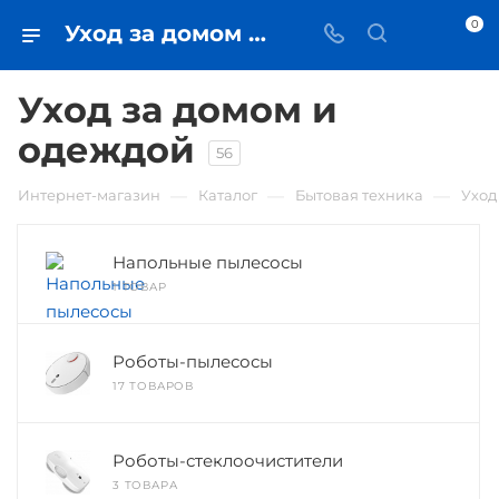
0
Уход за домом и одеждой • купить в Самаре по низкой цене - iЧехол
Уход за домом и
одеждой
56
—
—
—
Интернет-магазин
Каталог
Бытовая техника
Уход
Напольные пылесосы
1 ТОВАР
Роботы-пылесосы
17 ТОВАРОВ
Роботы-стеклоочистители
3 ТОВАРА