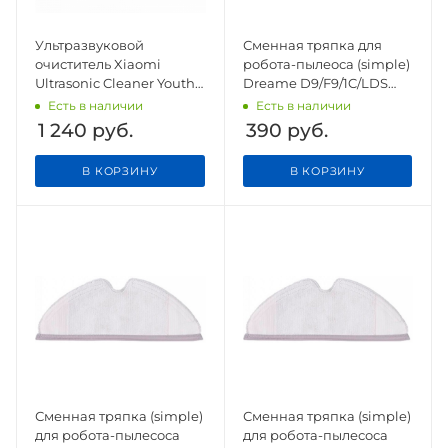
Ультразвуковой
Сменная тряпка для
очиститель Xiaomi
робота-пылеоса (simple)
Ultrasonic Cleaner Youth
Dreame D9/F9/1C/LDS
Edition White
Fin/1T
Есть в наличии
Есть в наличии
1 240
руб.
390
руб.
В КОРЗИНУ
В КОРЗИНУ
Сменная тряпка (simple)
Сменная тряпка (simple)
для робота-пылесоса
для робота-пылесоса