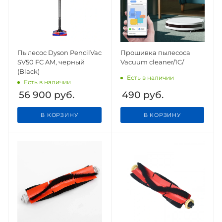
Пылесос Dyson PencilVac
Прошивка пылесоса
SV50 FC AM, черный
Vacuum cleaner/1C/
(Black)
Есть в наличии
Есть в наличии
56 900
руб.
490
руб.
В КОРЗИНУ
В КОРЗИНУ