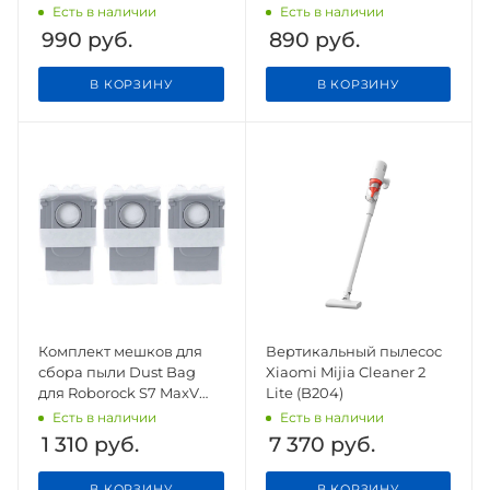
P/Viomi V3/SE/Cleaning
Есть в наличии
Есть в наличии
990
руб.
890
руб.
В КОРЗИНУ
В КОРЗИНУ
Комплект мешков для
Вертикальный пылесос
сбора пыли Dust Bag
Xiaomi Mijia Cleaner 2
для Roborock S7 MaxV
Lite (B204)
Ultra/Q7+/Q7 Max+(6 шт.)
Есть в наличии
Есть в наличии
(SDCD03RR)
1 310
руб.
7 370
руб.
В КОРЗИНУ
В КОРЗИНУ