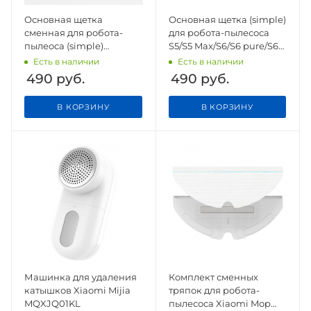
Основная щетка
Основная щетка (simple)
сменная для робота-
для робота-пылесоса
пылеоса (simple)
S5/S5 Max/S6/S6 pure/S6
Dreame D9/F9/1C/LDS Fin
Max/1S/VC
Есть в наличии
Есть в наличии
490
руб.
490
руб.
В КОРЗИНУ
В КОРЗИНУ
Машинка для удаления
Комплект сменных
катышков Xiaomi Mijia
тряпок для робота-
MQXJQ01KL
пылесоса Xiaomi Mop