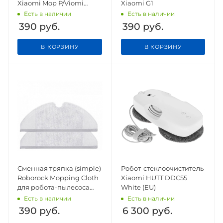
Xiaomi Mop P/Viomi
Xiaomi G1
V3/SE/Cleaning
Есть в наличии
Есть в наличии
390
руб.
390
руб.
В КОРЗИНУ
В КОРЗИНУ
Сменная тряпка (simple)
Робот-стеклоочиститель
Roborock Mopping Cloth
Xiaomi HUTT DDC55
для робота-пылесоса
White (EU)
S5/S5 Max/S6/S6 pure/S6
Есть в наличии
Есть в наличии
Max
390
руб.
6 300
руб.