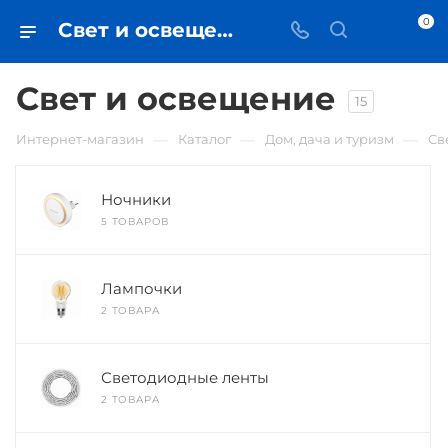
0
Свет и освещение • купить в Самаре по низкой цене - iЧехол
Свет и освещение
15
—
—
—
Интернет-магазин
Каталог
Дом, дача и туризм
Св
Ночники
5 ТОВАРОВ
Лампочки
2 ТОВАРА
Светодиодные ленты
2 ТОВАРА