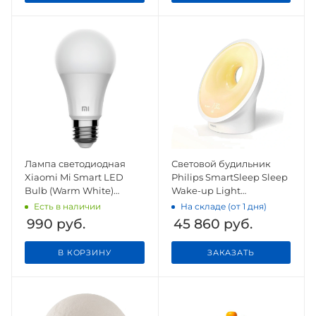
Лампа светодиодная
Световой будильник
Xiaomi Mi Smart LED
Philips SmartSleep Sleep
Bulb (Warm White)
Wake-up Light
(GPX4026GL)
HF3650/60
Есть в наличии
На складе (от 1 дня)
990
руб.
45 860
руб.
В КОРЗИНУ
ЗАКАЗАТЬ