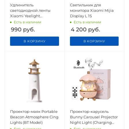
Удлинитель
Светильник для
светодиодной ленты
монитора Xiaomi Mijia
Xiaomi Yeelight
Display L 1S
Lightstrip Plus Extension
Есть в наличии
Есть в наличии
(YLOT01YL)
990
руб.
4 200
руб.
В КОРЗИНУ
В КОРЗИНУ
Проектор-маяк Portable
Проектор-карусель
Beacon A​tmosphere Cing
Bunny Carousel Projector
Lights (BT Model)
Night Light (Charging
model)
Есть в наличии
Есть в наличии