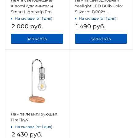
Xiaomi (удлинитель)
Yeelight LED Bulb Color
Smart Lightstrip Pro
Silver YLDP02YL
Extension (BHR6476GL)
(GPX4002RT), E27, 9Вт
На складе (от 1 дня)
На складе (от 1 дня)
2 000
руб.
1 490
руб.
ЗАКАЗАТЬ
ЗАКАЗАТЬ
Лампа левитирующая
FireFlow
На складе (от 1 дня)
2 430
руб.