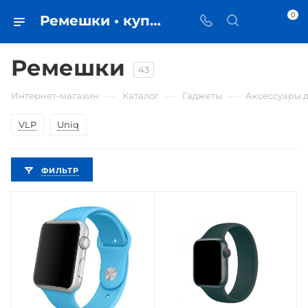
0
Ремешки • купить в Самаре по низкой цене - iЧехол
Ремешки
43
—
—
—
Интернет-магазин
Каталог
Гаджеты
Аксессуары д
VLP
Uniq
ФИЛЬТР