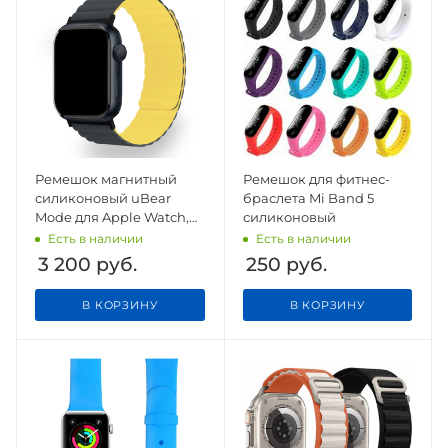
Ремешок магнитный
Ремешок для фитнес-
силиконовый uBear
браслета Mi Band 5
Mode для Apple Watch,
силиконовый
M/L, чёрный/жёлтый
Есть в наличии
Есть в наличии
3 200
руб.
250
руб.
В КОРЗИНУ
В КОРЗИНУ