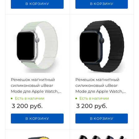
В КОРЗИНУ
В КОРЗИНУ
Ремешок магнитный
Ремешок магнитный
силиконовый uBear
силиконовый uBear
Mode для Apple Watch,
Mode для Apple Watch,
S/M, шалфей/бежевый
S/M, черный
Есть в наличии
Есть в наличии
3 200
руб.
3 200
руб.
В КОРЗИНУ
В КОРЗИНУ