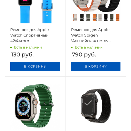
Ремешок для Apple
Ремешок для Apple
Watch Спортивный
Watch Spigen
42/44mm
"Aльпийская петля
ремешок" 38-40-41
Есть в наличии
Есть в наличии
130
руб.
790
руб.
В КОРЗИНУ
В КОРЗИНУ