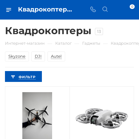
0
Квадрокоптеры • купить в Самаре по низкой цене - iЧехол
Квадрокоптеры
13
—
—
—
Интернет-магазин
Каталог
Гаджеты
Квадрокопт
Skyzone
DJI
Autel
ФИЛЬТР