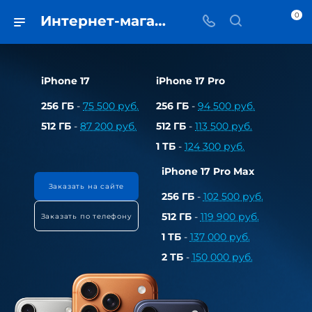
0
Интернет-магазин в Самаре • iЧехол • Брендовая электроника, смартфоны и аксессуары
iPhone 17
iPhone 17 Pro
256 ГБ
-
75 500 руб.
256 ГБ
-
94 500 руб.
512 ГБ
-
87 200 руб.
512 ГБ
-
113 500 руб.
1 ТБ
-
124 300 руб.
iPhone 17 Pro Max
Заказать на сайте
256 ГБ
-
102 500 руб.
512 ГБ
-
119 900 руб.
Заказать по телефону
1 ТБ
-
137 000 руб.
2 ТБ
-
150 000 руб.