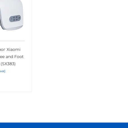
ог Xiaomi
ee and Foot
 (SX383)
дня)