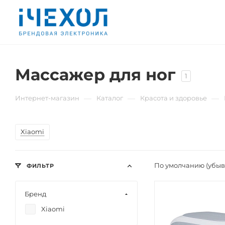
Массажер для ног
1
—
—
—
Интернет-магазин
Каталог
Красота и здоровье
Xiaomi
По умолчанию (убы
ФИЛЬТР
Бренд
Xiaomi