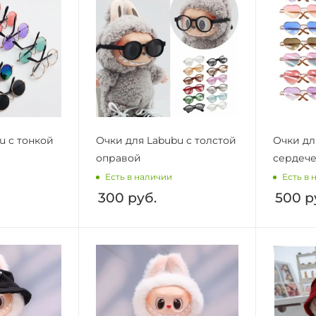
u с тонкой
Очки для Labubu с толстой
Очки дл
оправой
сердеч
Есть в наличии
Есть в 
300
руб.
500
р