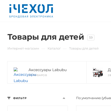
Товары для детей
59
—
—
Интернет-магазин
Каталог
Товары для детей
Аксессуары Labubu
Д
37 ТОВАРОВ
2
По умолчанию (убы
ФИЛЬТР