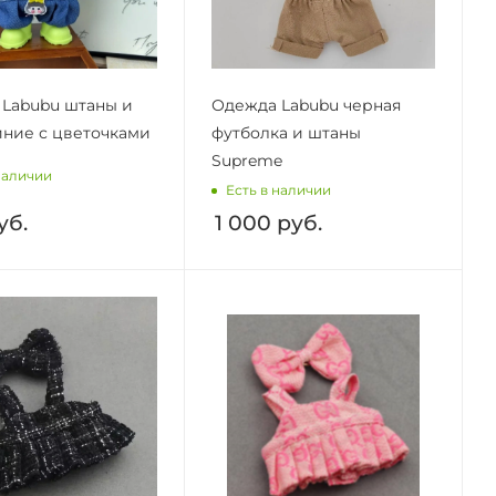
Labubu штаны и
Одежда Labubu черная
иние с цветочками
футболка и штаны
Supreme
наличии
Есть в наличии
уб.
1 000
руб.