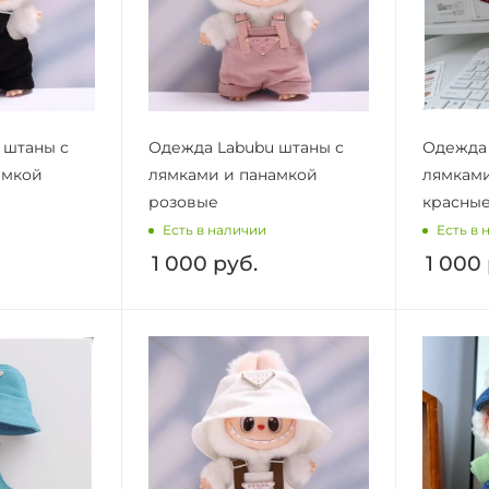
 штаны с
Одежда Labubu штаны с
Одежда 
амкой
лямками и панамкой
лямками
розовые
красны
Есть в наличии
Есть в 
1 000
руб.
1 000