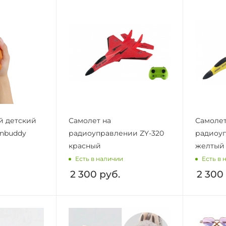
й детский
Самолет на
Самолет
nbuddy
радиоуправлении ZY-320
радиоуп
красный
желтый
Есть в наличии
Есть в 
2 300
руб.
2 300