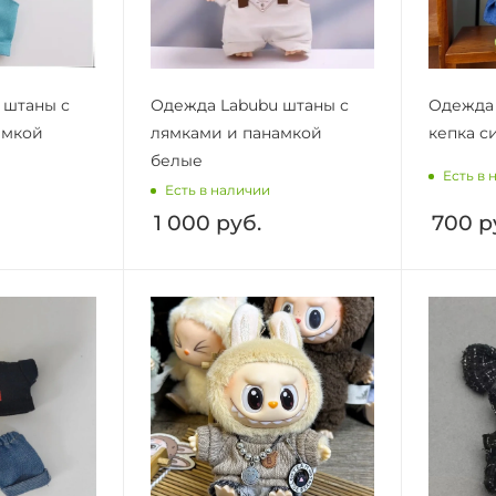
 штаны с
Одежда Labubu штаны с
Одежда 
амкой
лямками и панамкой
кепка с
белые
Есть в 
Есть в наличии
1 000
руб.
700
р