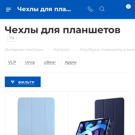
0
Чехлы для планшетов • купить в Самаре по низкой цене - iЧехол
Чехлы для планшетов
79
—
—
Интернет-магазин
Каталог
Ноутбуки, планшеты и ко
VLP
Uniq
uBear
Apple
ФИЛЬТР