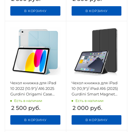
В КОРЗИНУ
В КОРЗИНУ
Чехол книжка для iPad
Чехол книжка для iPad
10 2022 (10.9")/ A16 2025
10 (10,9")/ iPad A16 (2025)
Gurdini Origami Case
Gurdini Smart Magnet
Голубой
Series Black
Есть в наличии
Есть в наличии
2 500
руб.
2 000
руб.
В КОРЗИНУ
В КОРЗИНУ