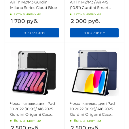
Air 11" M2/M3 Gurdini
Air 11" M2/M3 / Air 4/5
Milano Series Cloud Blue
(10.9") Gurdini Smart
Magnet Series Lavender
Есть в наличии
Есть в наличии
1 700
руб.
2 000
руб.
В КОРЗИНУ
В КОРЗИНУ
Чехол книжка для iPad
Чехол книжка для iPad
10 2022 (10.9")/ A16 2025
10 2022 (10.9")/ A16 2025
Gurdini Origami Case
Gurdini Origami Case
Черный
Темно Синий
Есть в наличии
Есть в наличии
2 500
руб.
2 500
руб.