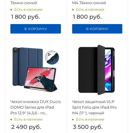
Тёмно-синий
M4 Тёмно-синий
Есть в наличии
Есть в наличии
1 800
руб.
1 800
руб.
В КОРЗИНУ
В КОРЗИНУ
Чехол книжка DUX Ducis
Чехол защитный VLP
DOMO Series для iPad
Split Folio для iPad Pro
Pro 12.9" (4,5,6 - го
M4 (11''), черный
поколения)
Есть в наличии
Есть в наличии
2 490
руб.
3 500
руб.