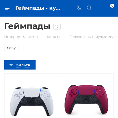
0
Геймпады • купить в Самаре по низкой цене - iЧехол
Геймпады
17
—
—
Интернет-магазин
Каталог
Телевизоры и мультимеди
Sony
ФИЛЬТР