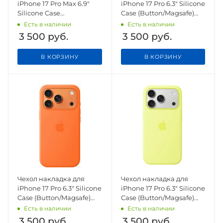
iPhone 17 Pro Max 6.9"
iPhone 17 Pro 6.3" Silicone
Silicone Case
Case (Button/Magsafe)
(Button/Magsafe) Black
Purple Fog
Есть в наличии
Есть в наличии
3 500
руб.
3 500
руб.
В КОРЗИНУ
В КОРЗИНУ
Чехол накладка для
Чехол накладка для
iPhone 17 Pro 6.3" Silicone
iPhone 17 Pro 6.3" Silicone
Case (Button/Magsafe)
Case (Button/Magsafe)
Orange
Neon Yellow
Есть в наличии
Есть в наличии
3 500
руб.
3 500
руб.