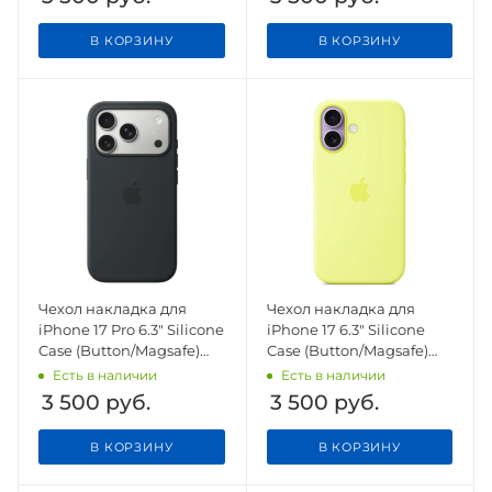
В КОРЗИНУ
В КОРЗИНУ
Чехол накладка для
Чехол накладка для
iPhone 17 Pro 6.3" Silicone
iPhone 17 6.3" Silicone
Case (Button/Magsafe)
Case (Button/Magsafe)
Black
Neon Yellow
Есть в наличии
Есть в наличии
3 500
руб.
3 500
руб.
В КОРЗИНУ
В КОРЗИНУ