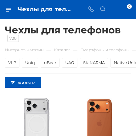
0
Чехлы для телефонов • купить в Самаре по низкой цене - iЧехол
Чехлы для телефонов
720
—
—
Интернет-магазин
Каталог
Смартфоны и телефоны
VLP
Uniq
uBear
UAG
SKINARMA
Native Uni
ФИЛЬТР