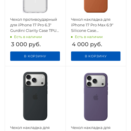
Чехол противоударный
Чехол накладка для
для iPhone 17 Pro 6.3"
iPhone 17 Pro Max 6.9"
Gurdini Clarity Case TPU
Silicone Case
White
(Button/Magsafe) Terra
Есть в наличии
Есть в наличии
Cotta
3 000
руб.
4 000
руб.
В КОРЗИНУ
В КОРЗИНУ
Чехол накладка для
Чехол накладка для