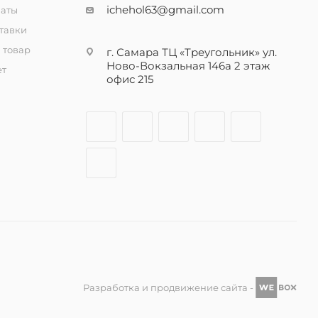
ichehol63@gmail.com
латы
тавки
 товар
г. Самара ТЦ «Треугольник» ул.
Ново-Вокзальная 146а 2 этаж
ет
офис 215
Разработка и продвижение сайта -