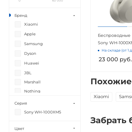
0
60 000
Бренд
Xiaomi
Apple
Беспроводные
Sony WH-1000XM
Samsung
На складе (от 1 
Dyson
23 000
руб.
Huawei
JBL
Похожие
Marshall
Nothing
Xiaomi
Sams
Sony
Серия
Sony WH-1000XM5
Забрать 
Цвет