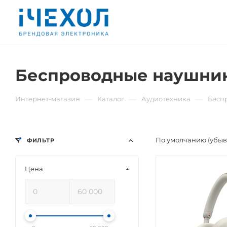
Беспроводные наушник
—
—
—
Интернет-магазин
Каталог
Аудиотехника
Бесп
По умолчанию (убы
ФИЛЬТР
Цена