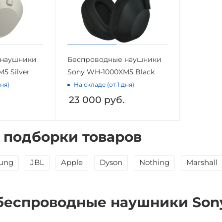
 наушники
Беспроводные наушники
5 Silver
Sony WH-1000XM5 Black
дня)
На складе (от 1 дня)
23 000
руб.
 подборки товаров
ung
JBL
Apple
Dyson
Nothing
Marshall
беспроводные наушники Sony 