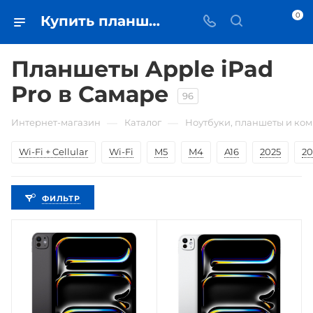
0
Купить планшеты Apple iPad Pro в Самаре - цена в iЧехол
Планшеты Apple iPad
Pro в Самаре
96
—
—
Интернет-магазин
Каталог
Ноутбуки, планшеты и ко
Wi-Fi + Cellular
Wi-Fi
M5
M4
A16
2025
20
ФИЛЬТР