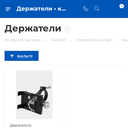
0
Держатели • купить в Самаре по низкой цене - iЧехол
Держатели
1
—
—
—
Интернет-магазин
Каталог
Электротранспорт
Ак
ФИЛЬТР
Держатель