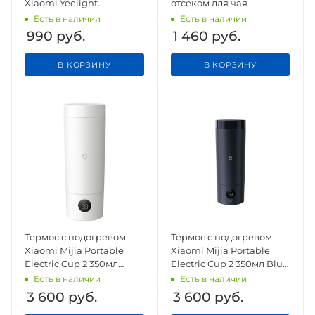
Xiaomi Yeelight
отсеком для чая
Lightstrip Plus Extension
Есть в наличии
Есть в наличии
(YLOT01YL)
990
руб.
1 460
руб.
В КОРЗИНУ
В КОРЗИНУ
Термос с подогревом
Термос с подогревом
Xiaomi Mijia Portable
Xiaomi Mijia Portable
Electric Cup 2 350мл
Electric Cup 2 350мл Blue
White (MJDRB02PL)
(MJDRB02PL)
Есть в наличии
Есть в наличии
3 600
руб.
3 600
руб.