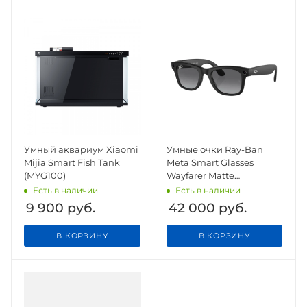
Умный аквариум Xiaomi
Умные очки Ray-Ban
Mijia Smart Fish Tank
Meta Smart Glasses
(MYG100)
Wayfarer Matte
Black/Polar Gradient
Есть в наличии
Есть в наличии
Graphite Gen 2
9 900
руб.
42 000
руб.
В КОРЗИНУ
В КОРЗИНУ