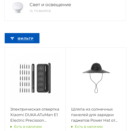
Свет и освещение
15 ТОВАРОВ
ФИЛЬТР
Электрическая отвертка
Шляпа из солнечных
Xiaomi DUKA ATuMan E1
панелей для зарядки
Electric Precisoon
гаджетов Power Hat от
Screwdriver Set
EcoFlow
Есть в наличии
Есть в наличии