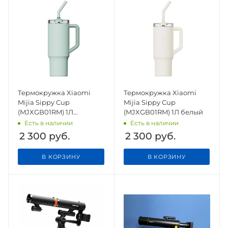
Термокружка Xiaomi
Термокружка Xiaomi
Mijia Sippy Cup
Mijia Sippy Cup
(MJXGB01RM) 1Л
(MJXGB01RM) 1Л белый
зеленый
Есть в наличии
Есть в наличии
2 300
руб.
2 300
руб.
В КОРЗИНУ
В КОРЗИНУ