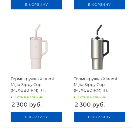
В КОРЗИНУ
В КОРЗИНУ
Термокружка Xiaomi
Термокружка Xiaomi
Mijia Sippy Cup
Mijia Sippy Cup
(MJXGB01RM) 1Л
(MJXGB01RM) 1Л
розовый
металлический
Есть в наличии
Есть в наличии
2 300
руб.
2 300
руб.
В КОРЗИНУ
В КОРЗИНУ