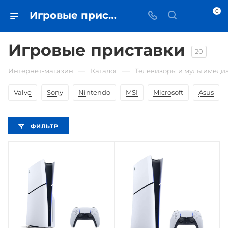
0
Игровые приставки • купить в Самаре по низкой цене - iЧехол
Игровые приставки
20
—
—
Интернет-магазин
Каталог
Телевизоры и мультимеди
Valve
Sony
Nintendo
MSI
Microsoft
Asus
ФИЛЬТР