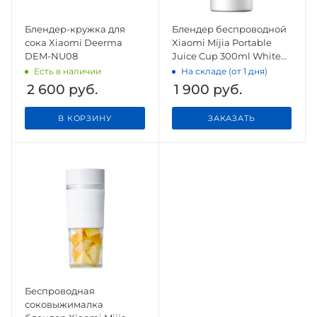
Блендер-кружка для
Блендер беспроводной
сока Xiaomi Deerma
Xiaomi Mijia Portable
DEM-NU08
Juice Cup 300ml White
(MJZZB01PL)
Есть в наличии
На складе (от 1 дня)
2 600
руб.
1 900
руб.
В КОРЗИНУ
ЗАКАЗАТЬ
Беспроводная
соковыжималка