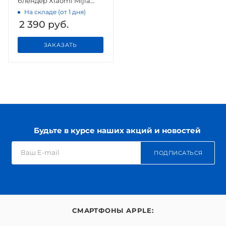
блендер Xiaomi Mijia
Portable Juicer Cup
На складе (от 1 дня)
(MJZZB01PL) 300ml
2 390
руб.
ЗАКАЗАТЬ
Будьте в курсе наших акций и новостей
ПОДПИСАТЬСЯ
СМАРТФОНЫ APPLE: