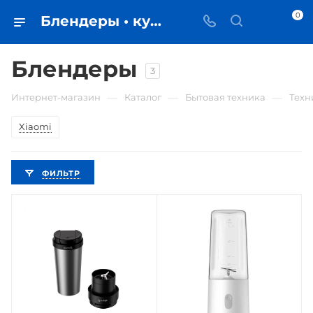
0
Блендеры • купить в Самаре по низкой цене - iЧехол
Блендеры
3
—
—
—
Интернет-магазин
Каталог
Бытовая техника
Техн
Xiaomi
ФИЛЬТР