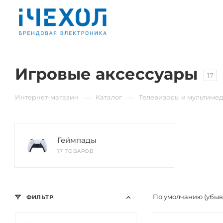
Игровые аксессуары
17
—
—
Интернет-магазин
Каталог
Телевизоры и мультиме
Геймпады
17 ТОВАРОВ
По умолчанию (убы
ФИЛЬТР