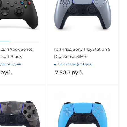
 для Xbox Series
Геймпад Sony PlayStation 5
osoft Black
DualSense Silver
де (от 1 дня)
На складе (от 1 дня)
руб.
7 500
руб.