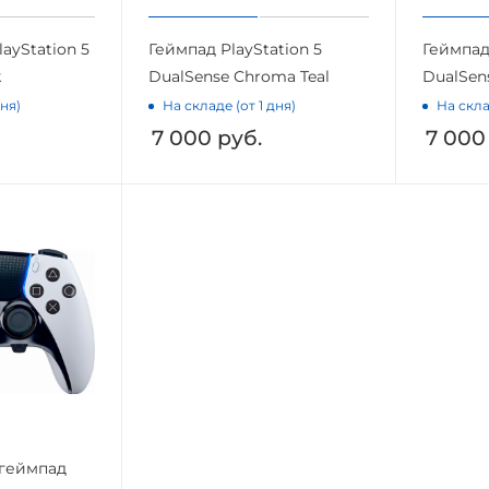
ayStation 5
Геймпад PlayStation 5
Геймпад 
k
DualSense Chroma Teal
DualSen
дня)
На складе (от 1 дня)
На скла
7 000
руб.
7 000
геймпад