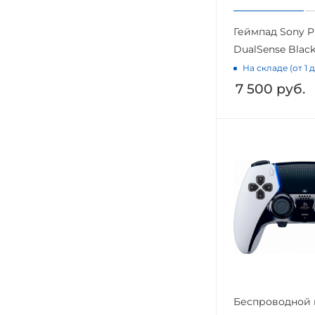
Геймпад Sony Pl
DualSense Blac
На складе (от 1 
7 500
руб.
Беспроводной 