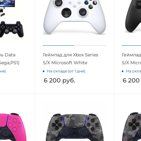
ь Data
Геймпад для Xbox Series
Геймпад
Sega,PS1)
S/X Microsoft White
S/X Micr
дня)
На складе (от 1 дня)
На скла
6 200
руб.
6 200