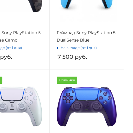
Sony PlayStation 5
Геймпад Sony PlayStation 5
se Camo
DualSense Blue
де (от 1 дня)
На складе (от 1 дня)
руб.
7 500
руб.
а
Новинка