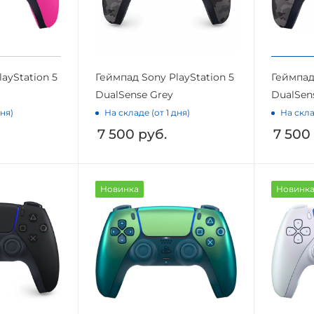
ayStation 5
Геймпад Sony PlayStation 5
Геймпад 
DualSense Grey
DualSen
дня)
На складе (от 1 дня)
На скла
7 500
руб.
7 500
Новинка
Новинк