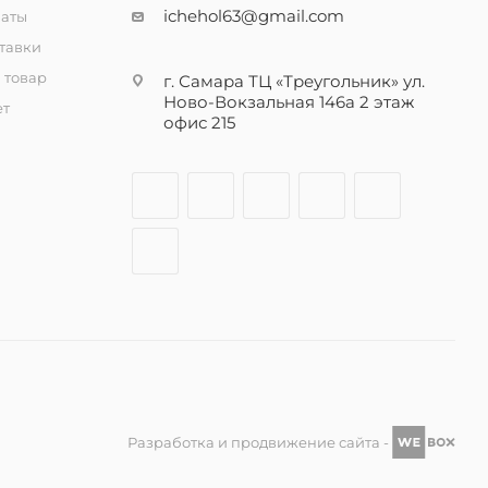
ichehol63@gmail.com
латы
тавки
 товар
г. Самара ТЦ «Треугольник» ул.
Ново-Вокзальная 146а 2 этаж
ет
офис 215
Разработка и продвижение сайта -