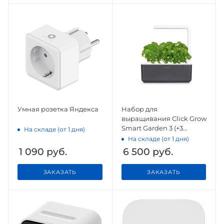
Умная розетка Яндекса
Набор для
выращивания Click Grow
Smart Garden 3 (+3
На складе (от 1 дня)
картриджа), графит
На складе (от 1 дня)
1 090
руб.
6 500
руб.
ЗАКАЗАТЬ
ЗАКАЗАТЬ