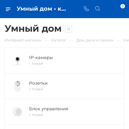
0
Умный дом • купить в Самаре по низкой цене - iЧехол
Умный дом
11
—
—
—
Интернет-магазин
Каталог
Дом, дача и туризм
Ум
IP-камеры
1 ТОВАР
Розетки
1 ТОВАР
Блок управления
1 ТОВАР