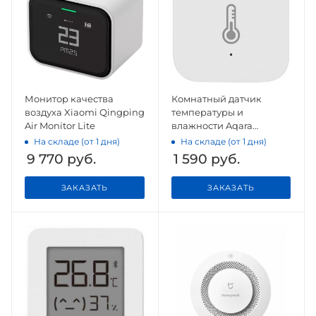
Монитор качества
Комнатный датчик
воздуха Xiaomi Qingping
температуры и
Air Monitor Lite
влажности Aqara
Temperature and
На складе (от 1 дня)
На складе (от 1 дня)
Humidity Sensor
9 770
руб.
1 590
руб.
ЗАКАЗАТЬ
ЗАКАЗАТЬ