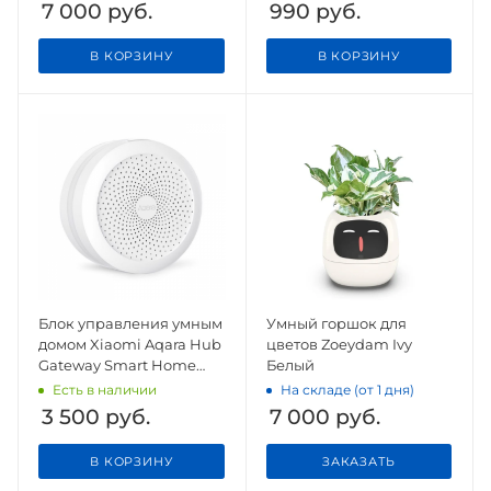
7 000
руб.
990
руб.
В КОРЗИНУ
В КОРЗИНУ
Блок управления умным
Умный горшок для
домом Xiaomi Aqara Hub
цветов Zoeydam Ivy
Gateway Smart Home
Белый
Apple Homekit
Есть в наличии
На складе (от 1 дня)
3 500
руб.
7 000
руб.
В КОРЗИНУ
ЗАКАЗАТЬ