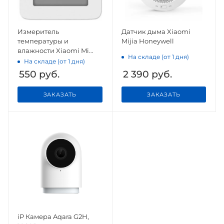
Измеритель
Датчик дыма Xiaomi
температуры и
Mijia Honeywell
влажности Xiaomi Mi
На складе (от 1 дня)
Home Bluetooth
На складе (от 1 дня)
Hygrothermograph 2
550
руб.
2 390
руб.
LYWSD03MMC
ЗАКАЗАТЬ
ЗАКАЗАТЬ
iP Камера Aqara G2H,