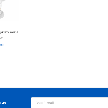
дного неба
вт
дня)
ших