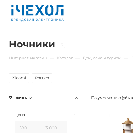
Ночники
5
—
—
—
Интернет-магазин
Каталог
Дом, дача и туризм
Xiaomi
Pococo
По умолчанию (убы
ФИЛЬТР
Цена