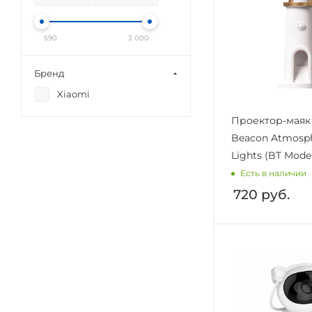
590
3 000
Бренд
Xiaomi
Проектор-маяк 
Beacon A​tmosp
Lights (BT Mode
Есть в наличии
720
руб.