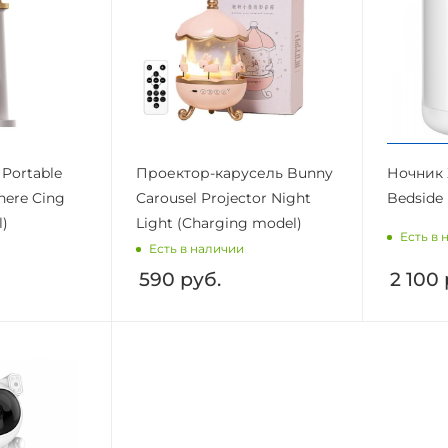
Portable
Проектор-карусель Bunny
Ночник 
here Cing
Carousel Projector Night
Bedside 
l)
Light (Charging model)
Есть в 
Есть в наличии
590
руб.
2 100