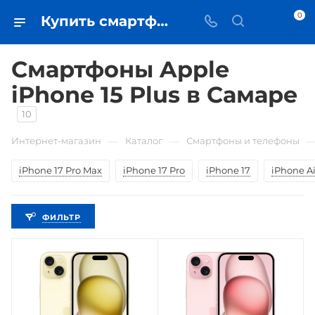
0
Купить смартфоны Apple iPhone 15 Plus в Самаре - цена в iЧехол
Смартфоны Apple
iPhone 15 Plus в Самаре
10
—
—
Интернет-магазин
Каталог
Смартфоны и телефоны
iPhone 17 Pro Max
iPhone 17 Pro
iPhone 17
iPhone Ai
ФИЛЬТР