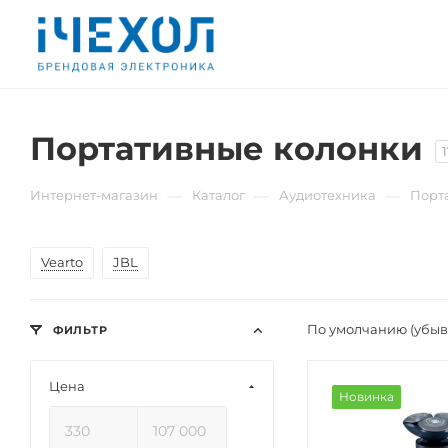
Портативные колонки
—
—
—
Интернет-магазин
Каталог
Аудиотехника
Порт
Vearto
JBL
По умолчанию (убы
ФИЛЬТР
Цена
Новинка