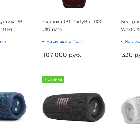
устика JBL
Колонка JBL PartyBox 1100
Беспров
 40 Вт
Ultimate
Vearto X
дня)
На складе (от 1 дня)
На скла
107 000
руб.
330
ру
Новинка