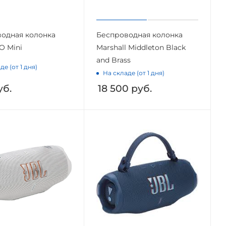
одная колонка
Беспроводная колонка
O Mini
Marshall Middleton Black
and Brass
де (от 1 дня)
На складе (от 1 дня)
б.
18 500
руб.