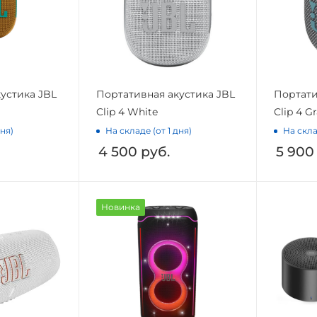
устика JBL
Портативная акустика JBL
Портати
Clip 4 White
Clip 4 G
дня)
На складе (от 1 дня)
На скла
4 500
руб.
5 900
Новинка