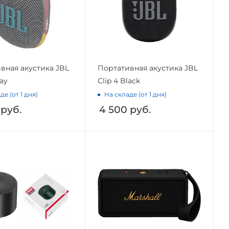
вная акустика JBL
Портативная акустика JBL
ray
Clip 4 Black
де (от 1 дня)
На складе (от 1 дня)
руб.
4 500
руб.