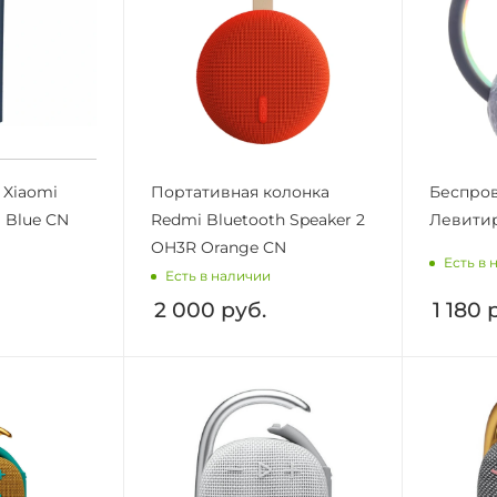
 Xiaomi
Портативная колонка
Беспров
1 Blue CN
Redmi Bluetooth Speaker 2
Левити
OH3R Orange CN
Есть в 
Есть в наличии
2 000
руб.
1 180
р