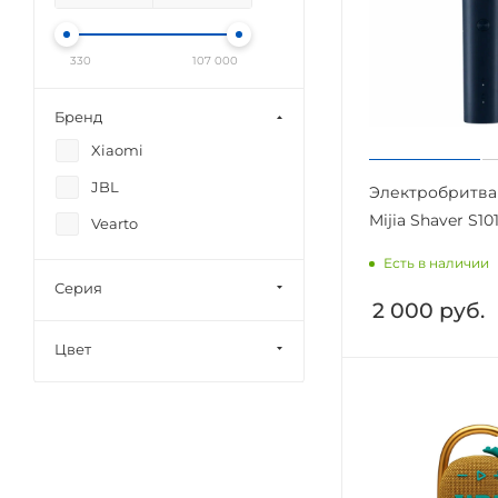
330
107 000
Бренд
Xiaomi
JBL
Электробритва
Mijia Shaver S10
Vearto
Есть в наличии
Серия
2 000
руб.
Цвет