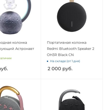
одная колонка
Портативная колонка
рующий Астронавт
Redmi Bluetooth Speaker 2
OH3R Black CN
наличии
На складе (от 1 дня)
уб.
2 000
руб.