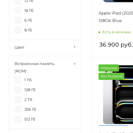
12 Гб
16 Гб
Apple iPad (2025
128Gb Blue
6 Гб
8 Гб
Есть в наличии
36 900
руб.
Цвет
Встроенная память
Новинка
(ROM)
без RuStore
1 Тб
128 Гб
2 Тб
256 Гб
512 Гб