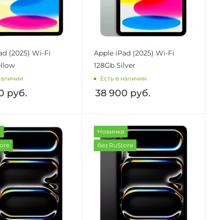
ad (2025) Wi-Fi
Apple iPad (2025) Wi-Fi
llow
128Gb Silver
наличии
Есть в наличии
0
руб.
38 900
руб.
а
Новинка
ore
без RuStore