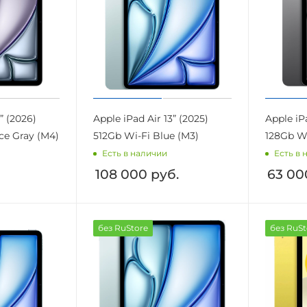
” (2026)
Apple iPad Air 13” (2025)
Apple iPa
ce Gray (M4)
512Gb Wi-Fi Blue (M3)
128Gb Wi
Есть в наличии
Есть в 
108 000
руб.
63 00
без RuStore
без RuSt