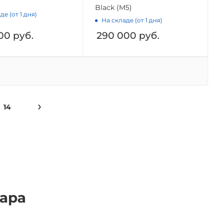
Black (M5)
де (от 1 дня)
На складе (от 1 дня)
00
руб.
290 000
руб.
14
мара