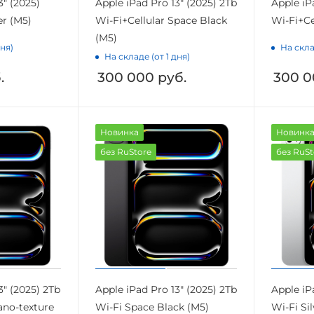
3" (2025)
Apple iPad Pro 13" (2025) 2Tb
Apple iP
er (M5)
Wi-Fi+Cellular Space Black
Wi-Fi+Ce
(M5)
дня)
На скла
На складе (от 1 дня)
.
300 000
руб.
300 0
Новинка
Новинк
без RuStore
без RuSt
3" (2025) 2Tb
Apple iPad Pro 13" (2025) 2Tb
Apple iP
ano-texture
Wi-Fi Space Black (M5)
Wi-Fi Si