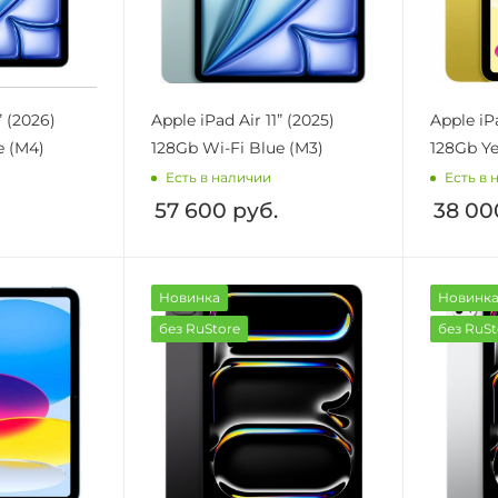
” (2026)
Apple iPad Air 11” (2025)
Apple iP
e (M4)
128Gb Wi-Fi Blue (M3)
128Gb Ye
Есть в наличии
Есть в 
57 600
руб.
38 00
Новинка
Новинк
без RuStore
без RuSt