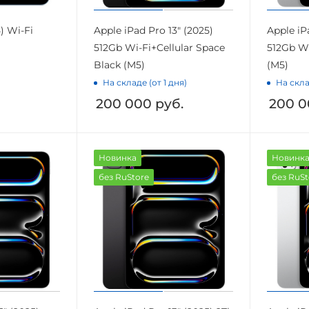
) Wi-Fi
Apple iPad Pro 13" (2025)
Apple iP
512Gb Wi-Fi+Cellular Space
512Gb Wi
Black (M5)
(M5)
На складе (от 1 дня)
На скла
200 000
руб.
200 0
Новинка
Новинк
без RuStore
без RuSt