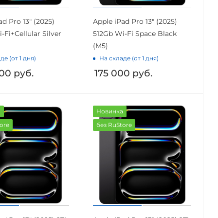
ad Pro 13" (2025)
Apple iPad Pro 13" (2025)
-Fi+Cellular Silver
512Gb Wi-Fi Space Black
(M5)
де (от 1 дня)
На складе (от 1 дня)
00
руб.
175 000
руб.
а
Новинка
ore
без RuStore