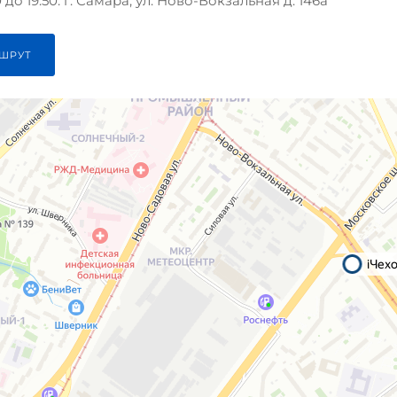
до 19:50. г. Самара, ул. Ново-Вокзальная д. 146а
ШРУТ