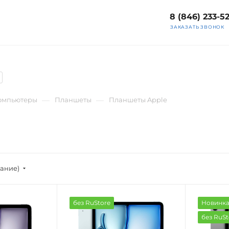
8 (846) 233-5
ЗАКАЗАТЬ ЗВОНОК
—
—
компьютеры
Планшеты
Планшеты Apple
вание)
без RuStore
Новинк
без RuSt