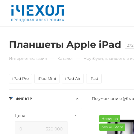
Планшеты Apple iPad
272
—
—
Интернет-магазин
Каталог
Ноутбуки, планшеты и 
iPad Pro
iPad Mini
iPad Air
iPad
По умолчанию (убы
ФИЛЬТР
Цена
Новинка
без RuStore