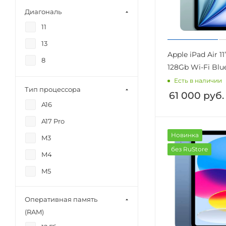
Диагональ
11
13
Apple iPad Air 11
8
128Gb Wi-Fi Blu
Есть в наличии
Тип процессора
61 000
руб.
A16
A17 Pro
Новинка
M3
без RuStore
M4
M5
Оперативная память
(RAM)