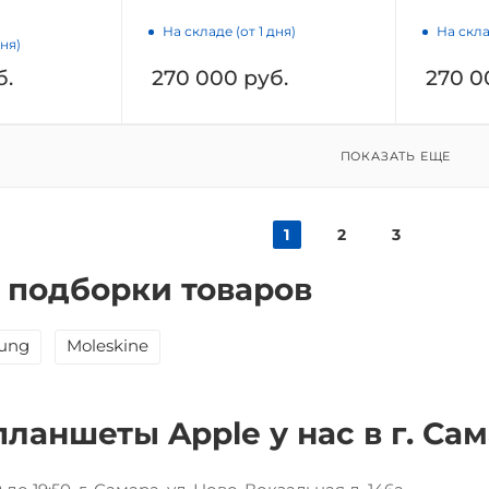
На складе (от 1 дня)
На скла
дня)
б.
270 000
руб.
270 0
ПОКАЗАТЬ ЕЩЕ
1
2
3
 подборки товаров
ung
Moleskine
планшеты Apple у нас в г. Са