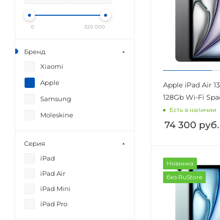
0
320 000
Бренд
Xiaomi
Apple
Apple iPad Air 13
128Gb Wi-Fi Spa
Samsung
Есть в наличии
Moleskine
74 300
руб.
Серия
iPad
Новинка
iPad Air
без RuStore
iPad Mini
iPad Pro