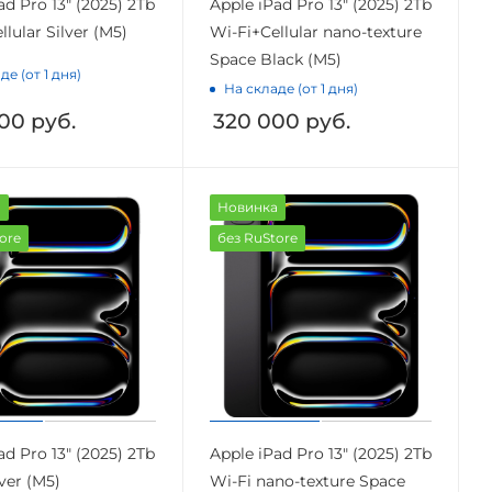
ad Pro 13" (2025) 2Tb
Apple iPad Pro 13" (2025) 2Tb
llular Silver (M5)
Wi-Fi+Cellular nano-texture
Space Black (M5)
де (от 1 дня)
На складе (от 1 дня)
00
руб.
320 000
руб.
а
Новинка
ore
без RuStore
ad Pro 13" (2025) 2Tb
Apple iPad Pro 13" (2025) 2Tb
lver (M5)
Wi-Fi nano-texture Space