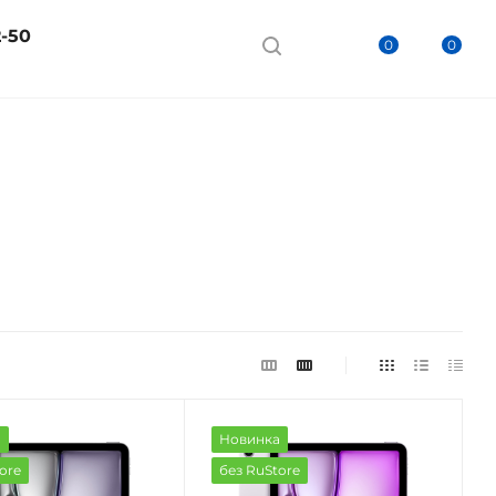
2-50
0
0
а
Новинка
ore
без RuStore