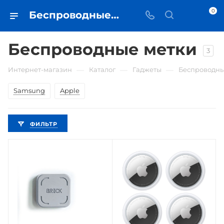
0
Беспроводные метки • купить в Самаре по низкой цене - iЧехол
Беспроводные метки
3
—
—
—
Интернет-магазин
Каталог
Гаджеты
Беспроводны
Samsung
Apple
ФИЛЬТР