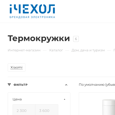
Термокружки
6
—
—
—
Интернет-магазин
Каталог
Дом, дача и туризм
Xiaomi
По умолчанию (убы
ФИЛЬТР
Цена