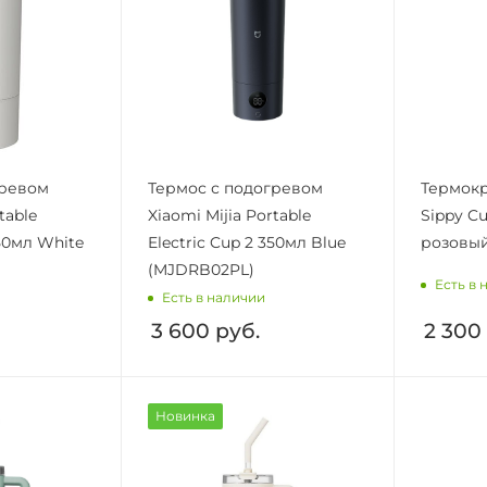
гревом
Термос с подогревом
Термокр
table
Xiaomi Mijia Portable
Sippy C
350мл White
Electric Cup 2 350мл Blue
розовы
(MJDRB02PL)
Есть в 
Есть в наличии
3 600
руб.
2 300
Новинка