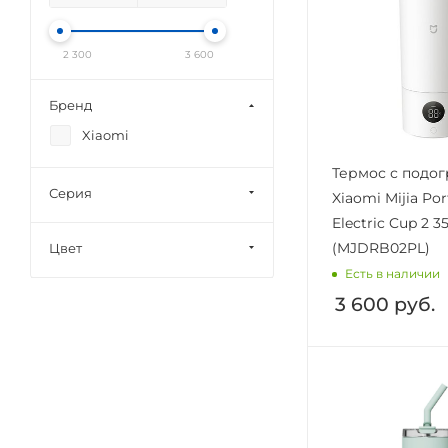
2 300
3 600
Бренд
Xiaomi
Термос с подо
Серия
Xiaomi Mijia Por
Electric Cup 2 
(MJDRB02PL)
Цвет
Есть в наличии
3 600
руб.