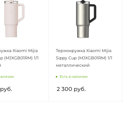
ужка Xiaomi Mijia
Термокружка Xiaomi Mijia
up (MJXGB01RM) 1Л
Sippy Cup (MJXGB01RM) 1Л
й
металлический
наличии
Есть в наличии
руб.
2 300
руб.