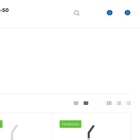
2-50
0
0
а
Новинка