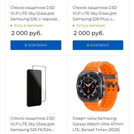
Стекло защитное 2.5D
Стекло защитное 2.5D
VLP LITE Sky Glass для
VLP LITE Sky Glass для
Samsung S26, с черной
Samsung S26 Plus, с
рамкой
черной рамкой
Есть в наличии
Есть в наличии
2 000
руб.
2 000
руб.
В КОРЗИНУ
В КОРЗИНУ
Стекло защитное 2.5D
Смарт-часы Samsung
VLP LITE Sky Glass для
Galaxy Watch Ultra 47mm
Samsung S25 FE/S24
LTE, Белый Титан (2025)