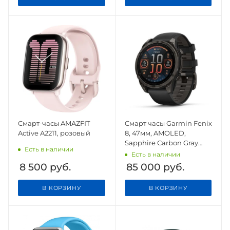
Смарт-часы AMAZFIT
Смарт часы Garmin Fenix
Active A2211, розовый
8, 47мм, AMOLED,
Sapphire Carbon Gray
Есть в наличии
DLC Titanium with
Есть в наличии
Black/Pebble Gray
8 500
руб.
85 000
руб.
Silicone Band
В КОРЗИНУ
В КОРЗИНУ