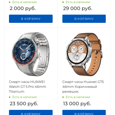
FE/A36/A56/A37/A57, с
Есть в наличии
Есть в наличии
черной рамкой
2 000
руб.
29 000
руб.
В КОРЗИНУ
В КОРЗИНУ
Смарт-часы HUAWEI
Смарт-часы Huawei GT5
Watch GT 5 Pro 46mm
46mm Коричневый
Titanium
ремешок
Есть в наличии
Есть в наличии
23 500
руб.
13 000
руб.
В КОРЗИНУ
В КОРЗИНУ