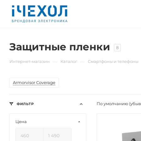
Защитные пленки
8
—
—
Интернет-магазин
Каталог
Смартфоны и телефоны
Armorvisor Coverage
По умолчанию (убы
ФИЛЬТР
Цена