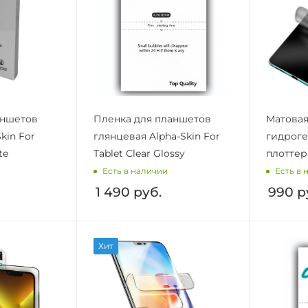
аншетов
Пленка для планшетов
Матовая
kin For
глянцевая Alpha-Skin For
гидроге
te
Tablet Clear Glossy
плоттер
Есть в наличии
Есть в 
1 490
руб.
990
р
Хит