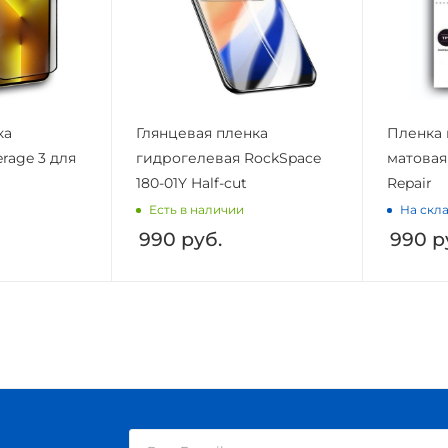
ка
Глянцевая пленка
Пленка 
rage 3 для
гидрогелевая RockSpace
матовая
180-01Y Half-cut
Repair
Есть в наличии
На скла
990
руб.
990
р