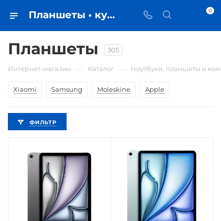
0
Планшеты • купить в Самаре по низкой цене - iЧехол
Планшеты
305
—
—
Интернет-магазин
Каталог
Ноутбуки, планшеты и ко
Xiaomi
Samsung
Moleskine
Apple
ФИЛЬТР