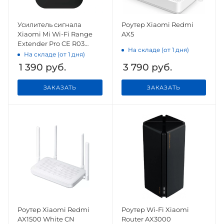
Усилитель сигнала
Роутер Xiaomi Redmi
Xiaomi Mi Wi-Fi Range
AX5
Extender Pro CE R03
На складе (от 1 дня)
(DVB4352GL)
На складе (от 1 дня)
1 390
руб.
3 790
руб.
ЗАКАЗАТЬ
ЗАКАЗАТЬ
Роутер Xiaomi Redmi
Роутер Wi-Fi Xiaomi
AX1500 White CN
Router AX3000