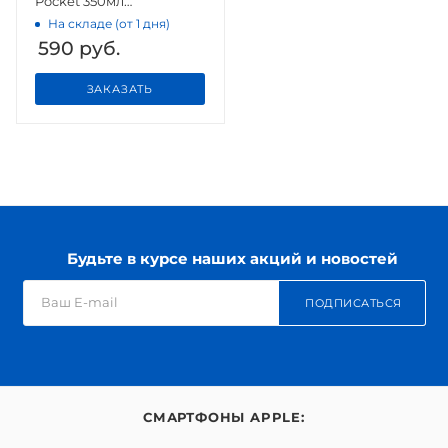
Pocket 350мл
MJKDB01PL Black
На складе (от 1 дня)
590
руб.
ЗАКАЗАТЬ
Будьте в курсе наших акций и новостей
ПОДПИСАТЬСЯ
СМАРТФОНЫ APPLE: