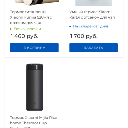
Термос титановый
Умный термос Xiaomi
Xiaomi Funjia 520мл с
KarDi с отсеком для чая
отсеком для чая
На складе (от 1 дня)
Есть в наличии
1 460
руб.
1 700
руб.
В КОРЗИНУ
ЗАКАЗАТЬ
Термос Xiaomi Mijia Rice
home Thermos Cup