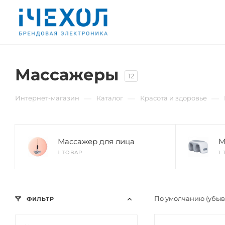
Массажеры
12
—
—
—
Интернет-магазин
Каталог
Красота и здоровье
Массажер для лица
М
1 ТОВАР
1
По умолчанию (убы
ФИЛЬТР