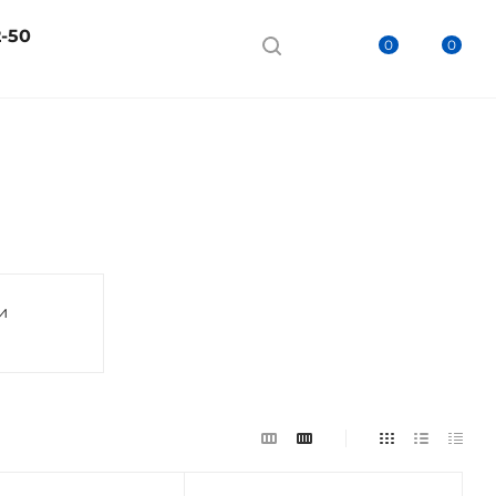
2-50
0
0
и