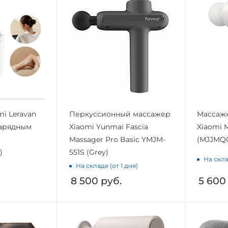
i Leravan
Перкуссионный массажер
Массаж
зарядным
Xiaomi Yunmai Fascia
Xiaomi M
Massager Pro Basic YMJM-
(MJJMQ0
)
551S (Grey)
На скла
На складе (от 1 дня)
8 500
руб.
5 600