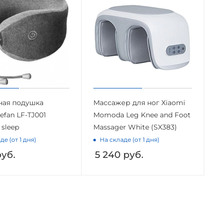
ная подушка
Массажер для ног Xiaomi
efan LF-TJ001
Momoda Leg Knee and Foot
 sleep
Massager White (SX383)
де (от 1 дня)
На складе (от 1 дня)
уб.
5 240
руб.