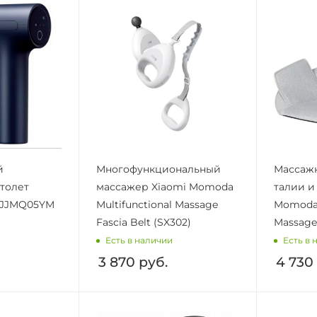
й
Многофункциональный
Массажн
толет
массажер Xiaomi Momoda
талии и
 MJJMQ05YM
Multifunctional Massage
Momoda 
Fascia Belt (SX302)
Massage
Есть в наличии
Есть в 
3 870
руб.
4 730