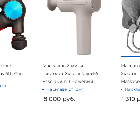
толет
Массажный мини-
Массаж
us 6th Gen
пистолет Xiaomi Mijia Mini
Xiaomi L
Fascia Gun 3 Бежевый
Massade
дня)
На складе (от 1 дня)
На скла
8 000
руб.
1 310
р