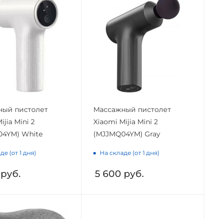
ный пистолет
Массажный пистолет
ijia Mini 2
Xiaomi Mijia Mini 2
4YM) White
(MJJMQ04YM) Gray
де (от 1 дня)
На складе (от 1 дня)
руб.
5 600
руб.